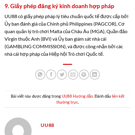
9. Giấy phép đăng ký kinh doanh hợp pháp
UU88 có giấy phép pháp lý tiêu chuẩn quốc tế được cấp bởi
Ủy ban đánh giá của Chính phủ Philippines (PAGCOR), Cơ
quan quản lý trò chơi Malta của Châu Âu (MGA), Quần đảo
Virgin thuộc Anh (BVI) và Ủy ban giám sát nhà cái
(GAMBLING COMMISSION), và được công nhận bởi các
nhà cái hợp pháp của Hiệp hội Trò chơi Quốc tế.
Bài viết này được đăng trong
UU88 Hướng dẫn
. Đánh dấu
liên kết
thường trực
.
UU88