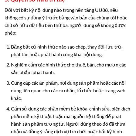
Đối với bất kỳ nội dung nào trong nền tảng UU88, nếu
không có sự đồng ý trước bằng văn bản của chúng tôi hoặc
chủ sở hữu dữ liệu bên thứ ba, người dùng sẽ không được
phép:
Bằng bất cứ hình thức nào sao chép, thay đổi, lưu trữ,
phát tán hoặc phát hành công khai nội dung.
Nghiêm cấm các hình thức cho thuê, bán, cho mượn các
sản phẩm phát hành.
Cung cấp các ấn phẩm, nội dung sản phẩm hoặc các nội
dung liên quan cho các cá nhân, tổ chức hoặc trang web
khác.
Cấm sử dụng các phần mềm bẻ khóa, chỉnh sửa, biên dịch
phần mềm kỹ thuật hoặc mã nguồn hệ thống để phát
hành sản phẩm tương tự. Người dùng theo đó đã thừa
nhận và đồng ý rằng dịch vụ trò chơi hoặc bất kỳ hình