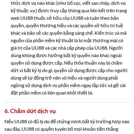
thức dịch vụ nào khác (như bố cục, viết sao chép, dịch vụ
kỹ thuật, v.v.) được truy cập thông qua liên kết trên trang
web UU88 thuộc sở hữu của UU88 và tuân theo bản
quyền, quyền thương hiệu và các quyền sở hữu trí tuệ
khác và bảo vệ các quyền bằng sáng chế. Kiến trúc và mã
nguồn của phần mềm kỹ thuật là bí mật thương mại có
giá trị của UU88 và các nhà cấp phép của UU88. Người
dùng không được hưởng bất kỳ quyền nào khác ngoài
quyền sử dụng được cấp. Nếu thỏa thuận này bị chấm
dứt vì bất kỳ lý do gì, quyền sử dụng được cấp cho người
dùng sẽ tự động trở nên vô hiệu và người dùng phải
ngừng sử dụng dịch vụ phần mềm ngay lập tức và gỡ cài
đặt phần mềm có liên quan khỏi thiết bị.
6. Chấm dứt dịch vụ
Nếu UU88 có đủ lý do để chứng minh bất kỳ trường hợp nào
sau đây, UU88 có quyền tuyên bố mọi khoản tiền thắng