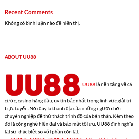
Recent Comments
Không có bình luận nào để hiển thị.
ABOUT UU88
UU88
là nền tảng về cá
cược, casino hàng đầu, uy tín bậc nhất trong lĩnh vực giải trí
trực tuyến. Nơi đây là thánh địa của những ngươi chơi
chuyên nghiệp để thử thách trình độ của bản thân. Kèm theo
đó là công nghệ hiện đại và bảo mật tối ưu, UU88 định nghĩa
lại sự khác biệt so với phần còn lại.