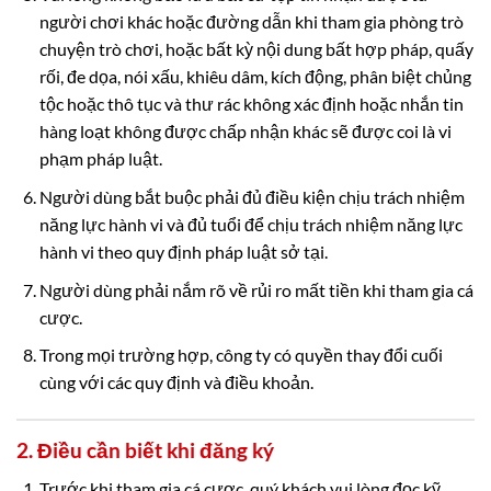
người chơi khác hoặc đường dẫn khi tham gia phòng trò
chuyện trò chơi, hoặc bất kỳ nội dung bất hợp pháp, quấy
rối, đe dọa, nói xấu, khiêu dâm, kích động, phân biệt chủng
tộc hoặc thô tục và thư rác không xác định hoặc nhắn tin
hàng loạt không được chấp nhận khác sẽ được coi là vi
phạm pháp luật.
Người dùng bắt buộc phải đủ điều kiện chịu trách nhiệm
năng lực hành vi và đủ tuổi để chịu trách nhiệm năng lực
hành vi theo quy định pháp luật sở tại.
Người dùng phải nắm rõ về rủi ro mất tiền khi tham gia cá
cược.
Trong mọi trường hợp, công ty có quyền thay đổi cuối
cùng với các quy định và điều khoản.
2. Điều cần biết khi đăng ký
Trước khi tham gia cá cược, quý khách vui lòng đọc kỹ