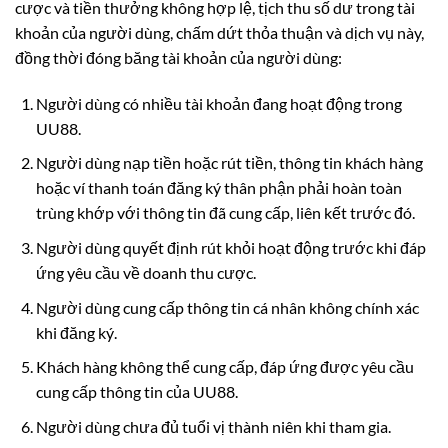
cược và tiền thưởng không hợp lệ, tịch thu số dư trong tài
khoản của người dùng, chấm dứt thỏa thuận và dịch vụ này,
đồng thời đóng băng tài khoản của người dùng:
Người dùng có nhiều tài khoản đang hoạt động trong
UU88.
Người dùng nạp tiền hoặc rút tiền, thông tin khách hàng
hoặc ví thanh toán đăng ký thân phận phải hoàn toàn
trùng khớp với thông tin đã cung cấp, liên kết trước đó.
Người dùng quyết định rút khỏi hoạt động trước khi đáp
ứng yêu cầu về doanh thu cược.
Người dùng cung cấp thông tin cá nhân không chính xác
khi đăng ký.
Khách hàng không thể cung cấp, đáp ứng được yêu cầu
cung cấp thông tin của UU88.
Người dùng chưa đủ tuổi vị thành niên khi tham gia.