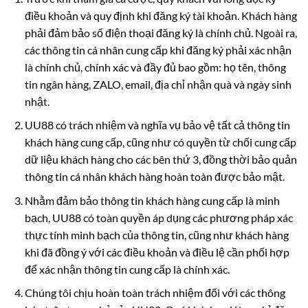
điều khoản và quy định khi đăng ký tài khoản. Khách hàng
phải đảm bảo số điện thoại đăng ký là chính chủ. Ngoài ra,
các thông tin cá nhân cung cấp khi đăng ký phải xác nhận
là chính chủ, chính xác và đầy đủ bao gồm: họ tên, thông
tin ngân hàng, ZALO, email, địa chỉ nhận quà và ngày sinh
nhật.
UU88 có trách nhiệm và nghĩa vụ bảo vệ tất cả thông tin
khách hàng cung cấp, cũng như có quyền từ chối cung cấp
dữ liệu khách hàng cho các bên thứ 3, đồng thời bảo quản
thông tin cá nhân khách hàng hoàn toàn được bảo mật.
Nhằm đảm bảo thông tin khách hàng cung cấp là minh
bạch, UU88 có toàn quyền áp dụng các phương pháp xác
thực tính minh bạch của thông tin, cũng như khách hàng
khi đã đồng ý với các điều khoản và điều lệ cần phối hợp
để xác nhận thông tin cung cấp là chính xác.
Chúng tôi chịu hoàn toàn trách nhiệm đối với các thông