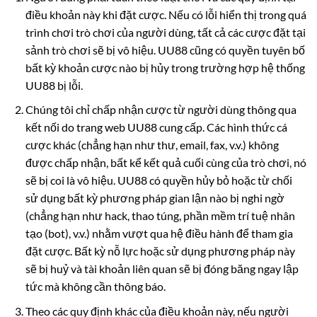
điều khoản này khi đặt cược. Nếu có lỗi hiển thị trong quá
trình chơi trò chơi của người dùng, tất cả các cược đặt tại
sảnh trò chơi sẽ bị vô hiệu. UU88 cũng có quyền tuyên bố
bất kỳ khoản cược nào bị hủy trong trường hợp hệ thống
UU88 bị lỗi.
Chúng tôi chỉ chấp nhận cược từ người dùng thông qua
kết nối do trang web UU88 cung cấp. Các hình thức cá
cược khác (chẳng hạn như thư, email, fax, v.v.) không
được chấp nhận, bất kể kết quả cuối cùng của trò chơi, nó
sẽ bị coi là vô hiệu. UU88 có quyền hủy bỏ hoặc từ chối
sử dụng bất kỳ phương pháp gian lận nào bị nghi ngờ
(chẳng hạn như hack, thao túng, phần mềm trí tuệ nhân
tạo (bot), v.v.) nhằm vượt qua hệ điều hành để tham gia
đặt cược. Bất kỳ nỗ lực hoặc sử dụng phương pháp này
sẽ bị huỷ và tài khoản liên quan sẽ bị đóng băng ngay lập
tức mà không cần thông báo.
Theo các quy định khác của điều khoản này, nếu người