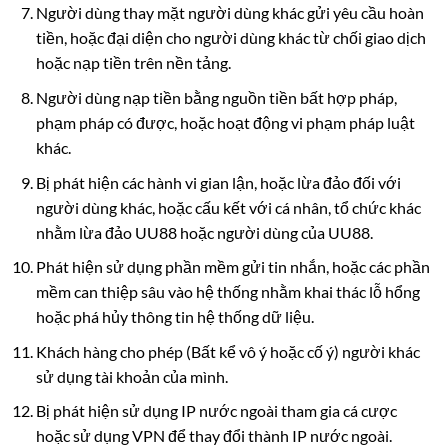
Người dùng thay mặt người dùng khác gửi yêu cầu hoàn
tiền, hoặc đại diện cho người dùng khác từ chối giao dịch
hoặc nạp tiền trên nền tảng.
Người dùng nạp tiền bằng nguồn tiền bất hợp pháp,
phạm pháp có được, hoặc hoạt động vi phạm pháp luật
khác.
Bị phát hiện các hành vi gian lận, hoặc lừa đảo đối với
người dùng khác, hoặc cấu kết với cá nhân, tổ chức khác
nhằm lừa đảo UU88 hoặc người dùng của UU88.
Phát hiện sử dụng phần mềm gửi tin nhắn, hoặc các phần
mềm can thiệp sâu vào hệ thống nhằm khai thác lỗ hổng
hoặc phá hủy thông tin hệ thống dữ liệu.
Khách hàng cho phép (Bất kể vô ý hoặc cố ý) người khác
sử dụng tài khoản của mình.
Bị phát hiện sử dụng IP nước ngoài tham gia cá cược
hoặc sử dụng VPN để thay đổi thành IP nước ngoài.