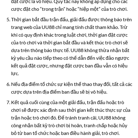
đặt cược là vô hiệu. Quy tắc này không áp dụng cho các
cược đặt cho “trong trận” hoặc “hiệp một” của trò chơi.
Thời gian bắt đầu trận đấu, giải đấu được thông báo trên
trang web của UU88 chỉ mang tính chất tham khảo. Trừ
khi có quy định khác trong luật chơi, thời gian đặt cược
của trò chơi và thời gian bắt đầu và kết thúc trò chơi sẽ
dựa trên thông báo thực tế. UU88 không thừa nhận bất
kỳ yêu cầu nào tiếp theo có thể dẫn đến việc đảo ngược
kết quả đặt cược, nhưng đặt cược ban đầu vẫn có hiệu
lực.
Nếu địa điểm tổ chức sự kiện thể thao thay đổi, tất cả các
cược dựa trên địa điểm ban đầu sẽ bị vô hiệu.
Kết quả cuối cùng của một giải đấu, trận đấu hoặc trò
chơi sẽ được xác định sau thời gian kết thúc thực sự của
trận hoặc trò chơi đó. Để tránh tranh cãi, UU88 không
công nhận bất kỳ trò chơi bị hoãn, tranh chấp hoặc hủy
bỏ từ ban tổ chức hoặc ban điều hành giải, trò chơi.