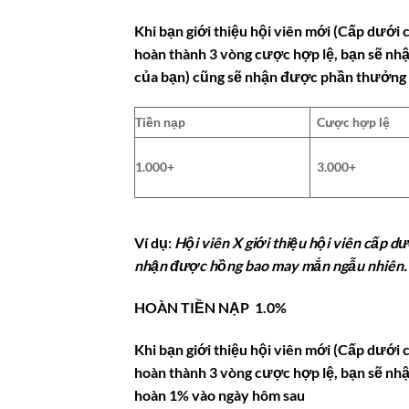
Khi bạn giới thiệu hội viên mới (Cấp dưới 
hoàn thành 3 vòng cược hợp lệ, bạn sẽ nh
của bạn) cũng sẽ nhận được phần thưởng
Tiền nạp
Cược hợp lệ
1.000+
3.000+
Ví dụ:
Hội viên X giới thiệu hội viên cấp d
nhận được hồng bao may mắn ngẫu nhiên.
HOÀN TIỀN NẠP 1.0%
Khi bạn giới thiệu hội viên mới (Cấp dưới 
hoàn thành 3 vòng cược hợp lệ, bạn sẽ nh
hoàn 1% vào ngày hôm sau