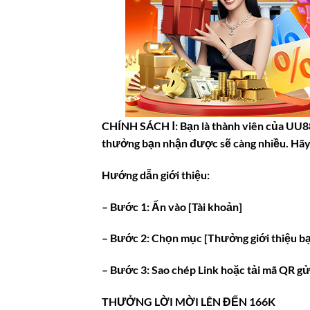
CHÍNH SÁCH Ⅰ: Bạn là thành viên của
UU8
thưởng bạn nhận được sẽ càng nhiều. Hãy
Hướng dẫn giới thiệu:
– Bước 1: Ấn vào [Tài khoản]
– Bước 2: Chọn mục [Thưởng giới thiệu bạ
– Bước 3: Sao chép Link hoặc tải mã QR gử
THƯỞNG LỜI MỜI LÊN ĐẾN 166K