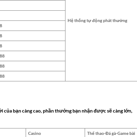
Hệ thống tự động phát thưởng
88
88
88
888
888
888
ới của bạn càng cao, phần thưởng bạn nhận được sẽ càng lớn,
Casino
Thể thao-Đá gà-Game bài