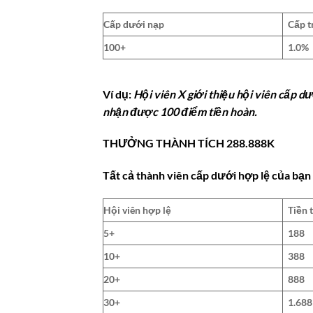
Cấp dưới nạp
Cấp t
100+
1.0%
Ví dụ:
Hội viên X giới thiệu hội viên cấp d
nhận được 100 điểm tiền hoàn.
THƯỞNG THÀNH TÍCH 288.888K
Tất cả thành viên cấp dưới hợp lệ của bạn 
Hội viên hợp lệ
Tiền
5+
188
10+
388
20+
888
30+
1.688