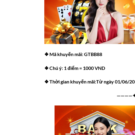
❖ Mã khuyến mãi: GTBB88
❖
Chú ý: 1 điểm = 1000 VND
❖
Thời gian khuyến mãi:Từ ngày 01/06/20
————✦ 